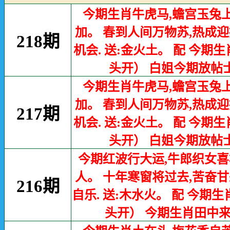
今期生肖牛虎马,蟾宫玉兔
加。 春到人间万物苏,热成
218期
机会. 送:金火土。 配 今期
头开） 白姐今期放帖士
今期生肖牛虎马,蟾宫玉兔
加。 春到人间万物苏,热成
217期
机会. 送:金火土。 配 今期
头开） 白姐今期放帖士
今期红波行大运,牛郎织女喜
人。 十年寒窗将过去,苦奋
216期
自乐. 送:木水火。 配 今期
头开） 今期生肖田中来