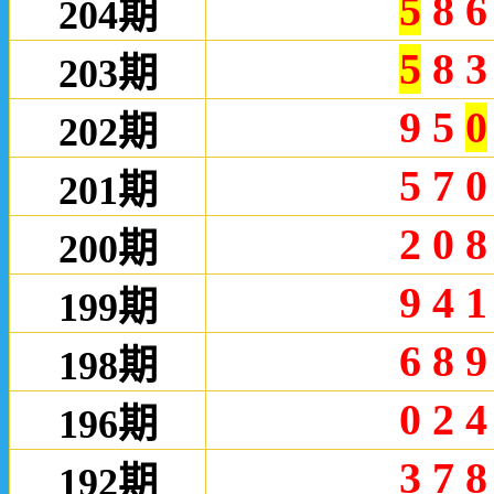
5
8 6 
204期
5
8 3 
203期
9 5
0
202期
5 7 0
201期
2 0 8
200期
9 4 1
199期
6 8 9
198期
0 2 4
196期
3 7 8
192期