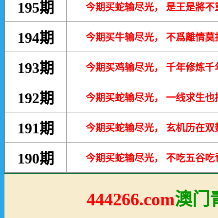
195期
今期买蛇输尽光， 是王是將不
194期
今期买牛输尽光， 不爲離情莫
193期
今期买鸡输尽光， 千年修炼千
192期
今期买蛇输尽光， 一线求生也
191期
今期买蛇输尽光， 玄机历在双
190期
今期买蛇输尽光， 不吃五谷吃
444266.com
澳门