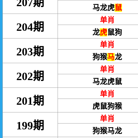
207期
马龙虎
鼠
单肖
204期
龙
虎
鼠狗
单肖
203期
狗猴
马
龙
单肖
202期
马龙虎鼠
单肖
201期
虎鼠狗猴
单肖
1
99
期
狗猴马龙