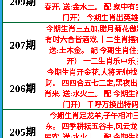
209期
春开. 送:金水土。 配 家中
门开） 今期生肖出英雄
今期生肖三五加,腊月菊花傲
有时六合皆酒戏,十二生肖摆
207期
送:土木金。 配 今期生肖住
开） 十二生肖乐中乐
今期生肖开金花,大将无帅找
财。 四四合五七二定,黑夜
206期
肖来. 送:水火土。 配 今期
门开） 千呼万换出特码
今期生肖定龙羊,子午相冲
东。 四季耕耘五谷丰,风云
205期
民欢. 送:水火土。 配 今期