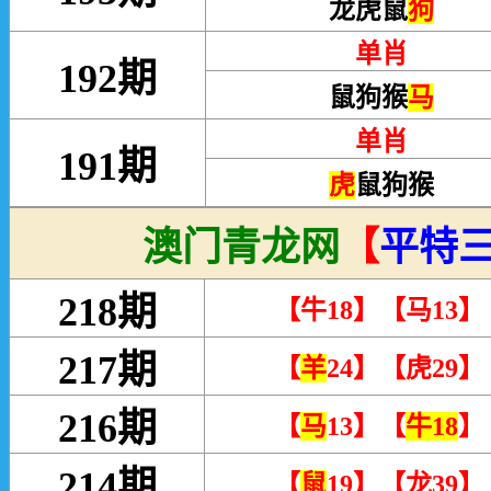
龙虎鼠
狗
单肖
1
92
期
鼠狗猴
马
单肖
1
91
期
虎
鼠狗猴
澳门青龙网
【
平特
218期
【牛18】【马13】
217期
【
羊
24】【虎29】
216期
【
马
13】【
牛18
】
214期
【
鼠
19】【龙39】