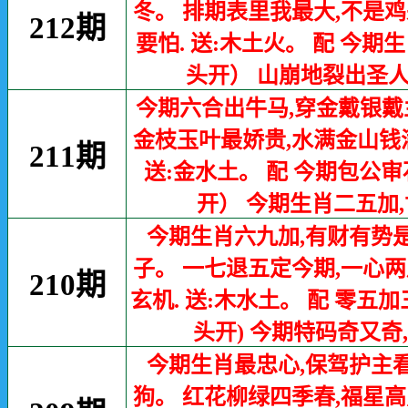
冬。 排期表里我最大,不是
212期
要怕. 送:木土火。 配 今期
头开） 山崩地裂出圣人
今期六合出牛马,穿金戴银戴
金枝玉叶最娇贵,水满金山钱
211期
送:金水土。 配 今期包公审
开） 今期生肖二五加
今期生肖六九加,有财有势
子。 一七退五定今期,一心
210期
玄机. 送:木水土。 配 零五
头开) 今期特码奇又奇
今期生肖最忠心,保驾护主
狗。 红花柳绿四季春,福星