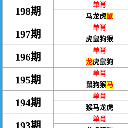
单肖
1
98
期
马龙虎
鼠
单肖
1
97
期
虎鼠狗猴
单肖
1
96
期
龙
虎鼠狗
单肖
1
95
期
鼠狗猴
马
单肖
1
94
期
猴马龙虎
单肖
1
93
期