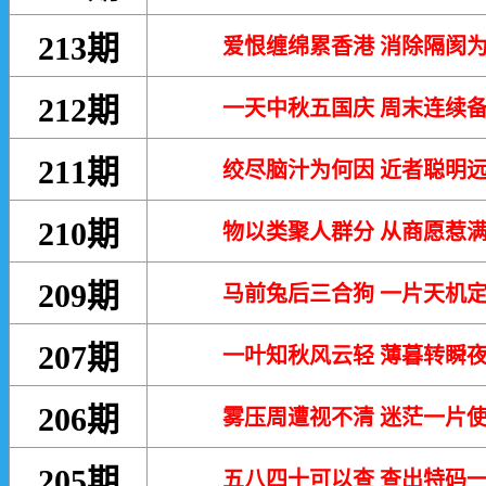
213期
爱恨缠绵累香港 消除隔阂为
212期
一天中秋五国庆 周末连续备
211期
绞尽脑汁为何因 近者聪明远
210期
物以类聚人群分 从商愿惹满
209期
马前兔后三合狗 一片天机定
207期
一叶知秋风云轻 薄暮转瞬夜
206期
雾压周遭视不清 迷茫一片使
205期
五八四十可以查 查出特码一