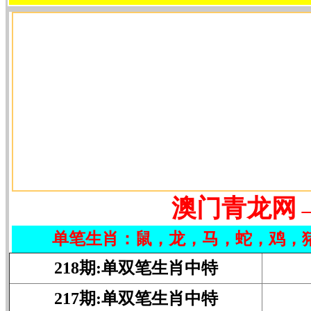
澳门青龙网
单笔生肖：鼠，龙，马，蛇，鸡，
218期
:单双笔生肖中特
217期
:单双笔生肖中特