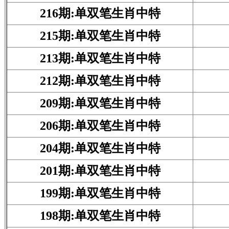
216期
:单双笔生肖中特
215期
:单双笔生肖中特
213期
:单双笔生肖中特
212期
:单双笔生肖中特
209期
:单双笔生肖中特
206期
:单双笔生肖中特
204期
:单双笔生肖中特
201期
:单双笔生肖中特
199期
:单双笔生肖中特
198期
:单双笔生肖中特