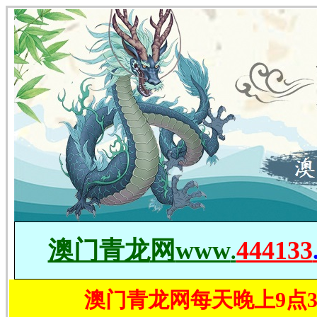
澳门青龙
网
www
444133
.
澳门青龙网每天晚上9点