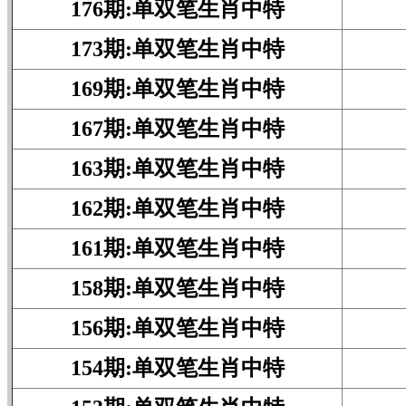
176期
:单双笔生肖中特
173期
:单双笔生肖中特
169期
:单双笔生肖中特
167期
:单双笔生肖中特
163期
:单双笔生肖中特
162期
:单双笔生肖中特
161期
:单双笔生肖中特
158期
:单双笔生肖中特
156期
:单双笔生肖中特
154期
:单双笔生肖中特