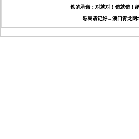
铁的承诺：对就对！错就错！
彩民请记好→澳门青龙网域名：ww