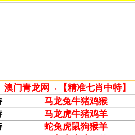
澳门青龙网→【精准七肖中特】
特
马龙兔牛猪鸡猴
特
马龙虎牛猪鸡羊
特
蛇兔虎鼠狗猴羊