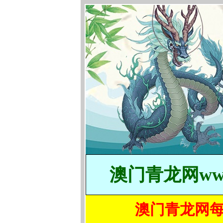
澳门青龙
网
w
澳门青龙网每