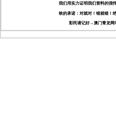
我们用实力证明我们资料的强
铁的承诺：对就对！错就错！
彩民请记好→澳门青龙网域名：ww