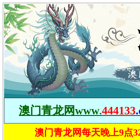
澳门青龙
网
www
444133
.
澳门青龙网每天晚上9点