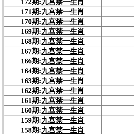
172期
:
九宫禁一生肖
171期
:
九宫禁一生肖
170期
:
九宫禁一生肖
169期
:
九宫禁一生肖
168期
:
九宫禁一生肖
167期
:
九宫禁一生肖
166期
:
九宫禁一生肖
164期
:
九宫禁一生肖
163期
:
九宫禁一生肖
162期
:
九宫禁一生肖
161期
:
九宫禁一生肖
160期
:
九宫禁一生肖
159期
:
九宫禁一生肖
158期
:
九宫禁一生肖