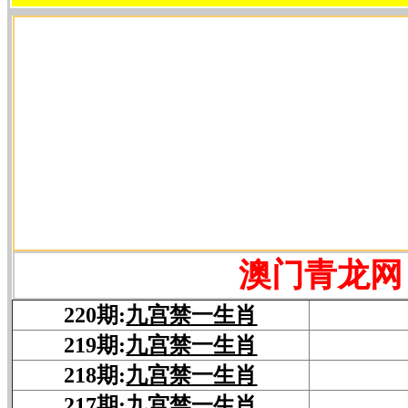
澳门青龙网
220期
:
九宫禁一生肖
219期
:
九宫禁一生肖
218期
:
九宫禁一生肖
217期
:
九宫禁一生肖