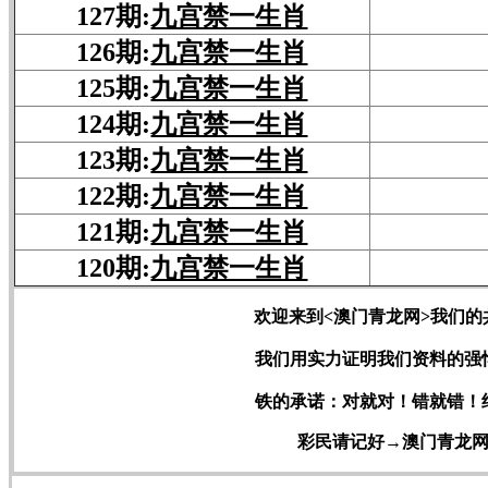
127期
:
九宫禁一生肖
126期
:
九宫禁一生肖
125期
:
九宫禁一生肖
124期
:
九宫禁一生肖
123期
:
九宫禁一生肖
122期
:
九宫禁一生肖
121期
:
九宫禁一生肖
120期
:
九宫禁一生肖
欢迎来到<澳门青龙网>我们
我们用实力证明我们资料的强
铁的承诺：对就对！错就错！
彩民请记好→澳门青龙网域名：w